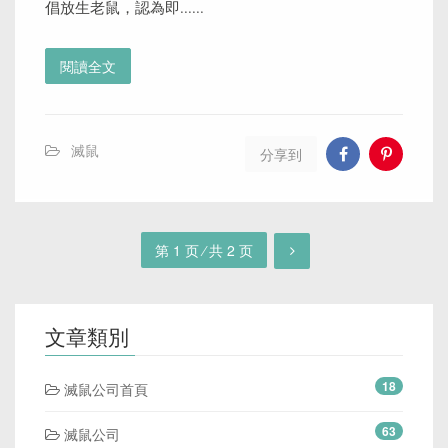
倡放生老鼠，認為即......
閱讀全文
滅鼠
分享到
第 1 页 ⁄ 共 2 页
文章類別
18
滅鼠公司首頁
63
滅鼠公司