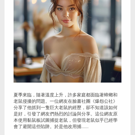
夏季來臨，隨著溫度上升，許多家庭都面臨著蟑螂和
老鼠侵擾的問題。一位網友在臉書社團《爆怨公社》
分享了他抓到一隻巨大老鼠的經歷，卻不知道該如何
是好，引發了網友們熱烈的討論與分享。這位網友原
本使用黏鼠板試圖捕捉老鼠，但發現老鼠似乎已經學
會了避開這些陷阱。於是他改用捕......