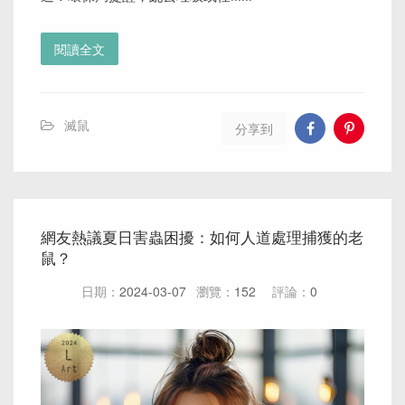
閱讀全文
滅鼠
分享到
網友熱議夏日害蟲困擾：如何人道處理捕獲的老
鼠？
日期：
2024-03-07
瀏覽：
152
評論：
0