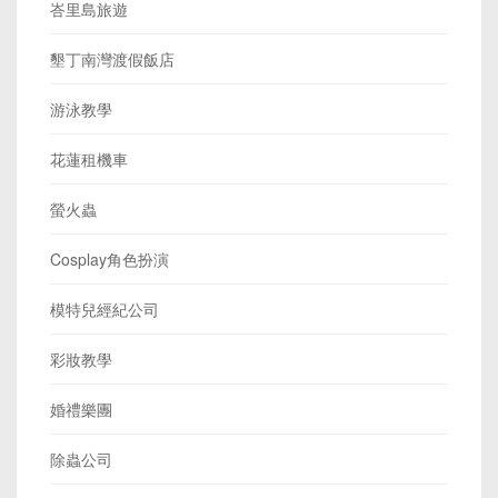
峇里島旅遊
墾丁南灣渡假飯店
游泳教學
花蓮租機車
螢火蟲
Cosplay角色扮演
模特兒經紀公司
彩妝教學
婚禮樂團
除蟲公司