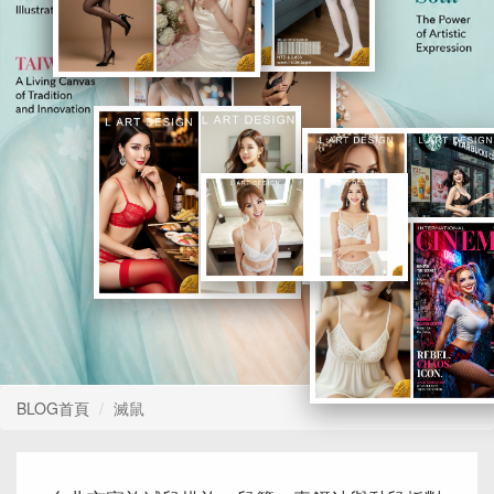
1
2
3
4
5
BLOG首頁
滅鼠