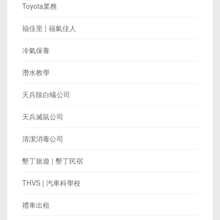
Toyota業務
福佳里 | 福氣佳人
冷氣保養
潛水教學
天兵除白蟻公司
天兵滅鼠公司
清潔消毒公司
墾丁旅遊 | 墾丁民宿
THVS | 汽車科學校
禮車出租