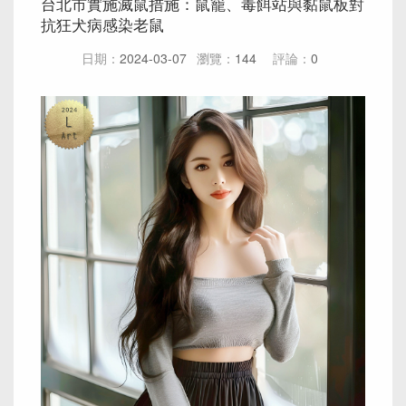
台北市實施滅鼠措施：鼠籠、毒餌站與黏鼠板對
抗狂犬病感染老鼠
日期：
2024-03-07
瀏覽：
144
評論：
0