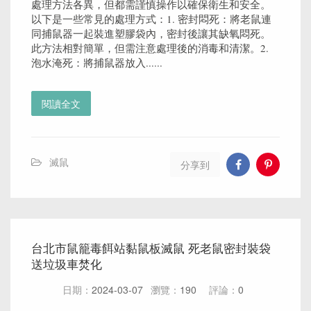
處理方法各異，但都需謹慎操作以確保衛生和安全。
以下是一些常見的處理方式：1. 密封悶死：將老鼠連
同捕鼠器一起裝進塑膠袋內，密封後讓其缺氧悶死。
此方法相對簡單，但需注意處理後的消毒和清潔。2.
泡水淹死：將捕鼠器放入......
閱讀全文
滅鼠
分享到
台北市鼠籠毒餌站黏鼠板滅鼠 死老鼠密封裝袋
送垃圾車焚化
日期：
2024-03-07
瀏覽：
190
評論：
0