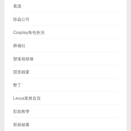
看護
除蟲公司
Cosplay角色扮演
葬儀社
變速箱維修
隱形鐵窗
墾丁
Lexus業務首頁
彩妝教學
新娘秘書