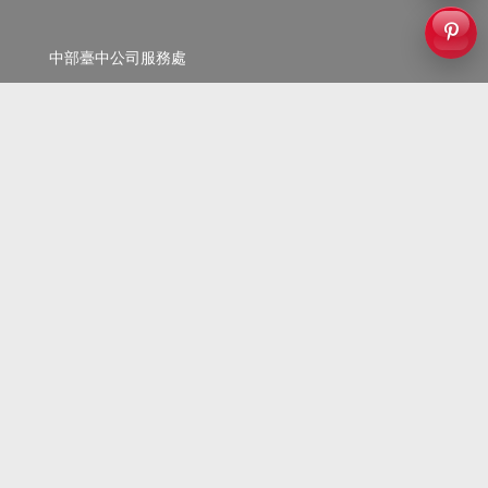
中部臺中公司服務處
地址：臺中市西區樂群街94巷5號2樓
服務區域：苗栗至雲林
LINE :
0955684274
電話：
0955-684-274
服務時間：AM8：00 ~ PM20：00 (週一至週六)
假日服務專線：
0955-684-274
© 天兵滅鼠公司 2023 All rights reserved.
台北滅鼠公司 | 台中滅鼠公司 | 高雄滅鼠公司 | 老鼠剋星
www.tbb-pco.com.tw