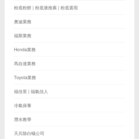
粉底粉餅 | 粉底液推薦 | 粉底遮瑕
奧迪業務
福斯業務
Honda業務
馬自達業務
Toyota業務
福佳里 | 福氣佳人
冷氣保養
潛水教學
天兵除白蟻公司