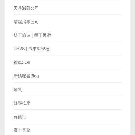
天兵滅鼠公司
清潔消毒公司
墾丁旅遊 | 墾丁民宿
THVS | 汽車科學校
禮車出租
新娘秘書Blog
隆乳
舒壓按摩
葬儀社
賓士業務