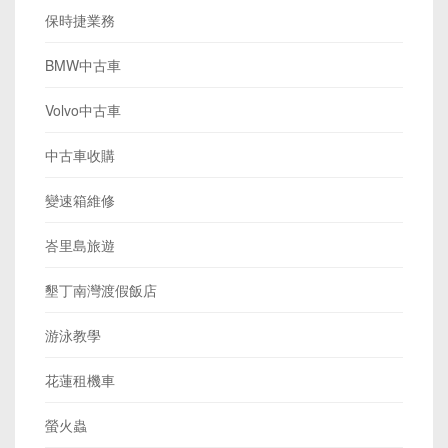
保時捷業務
BMW中古車
Volvo中古車
中古車收購
變速箱維修
峇里島旅遊
墾丁南灣渡假飯店
游泳教學
花蓮租機車
螢火蟲