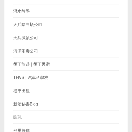
潛水教學
天兵除白蟻公司
天兵滅鼠公司
清潔消毒公司
墾丁旅遊 | 墾丁民宿
THVS | 汽車科學校
禮車出租
新娘秘書Blog
隆乳
舒壓按摩