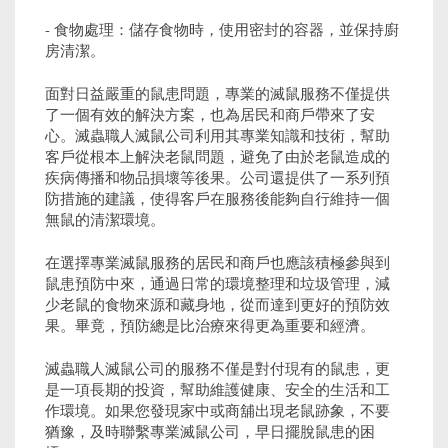
- 食物處理：儲存食物時，使用密封的容器，並保持廚
房清潔。
面對日益嚴重的鼠患問題，專業的滅鼠服務不僅提供
了一個有效的解決方案，也為居民和商戶帶來了安
心。滅蟲職人滅鼠公司利用其專業知識和技術，幫助
客戶從根本上解決老鼠問題，避免了由於老鼠造成的
疾病傳播和物品損壞等後果。公司還提供了一系列預
防措施的建議，使得客戶在服務後能夠自行維持一個
無鼠的清潔環境。
在選擇專業滅鼠服務的居民和商戶也應該積極參與到
鼠患預防中來，通過日常的環境整理和垃圾管理，減
少老鼠的食物來源和藏身地，從而達到更好的預防效
果。畢竟，預防總是比治療來得更為重要和經濟。
滅蟲職人滅鼠公司的服務不僅是對付現有的鼠患，更
是一項長期的投資，幫助維護健康、安全的生活和工
作環境。如果您發現家中或商舖出現老鼠跡象，不要
猶豫，及時聯繫專業滅鼠公司，早日擺脫鼠患的困