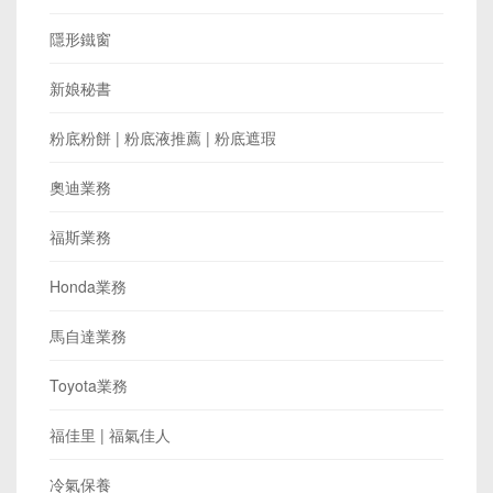
隱形鐵窗
新娘秘書
粉底粉餅 | 粉底液推薦 | 粉底遮瑕
奧迪業務
福斯業務
Honda業務
馬自達業務
Toyota業務
福佳里 | 福氣佳人
冷氣保養