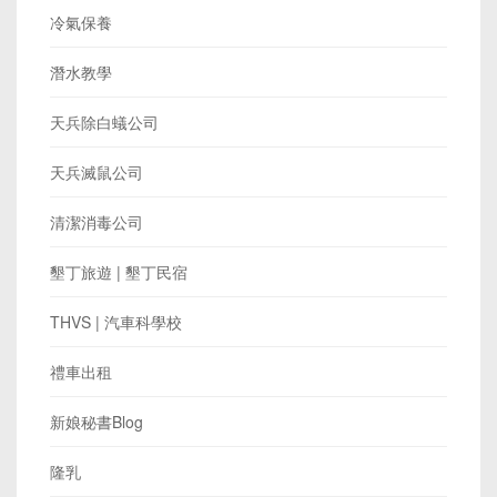
冷氣保養
潛水教學
天兵除白蟻公司
天兵滅鼠公司
清潔消毒公司
墾丁旅遊 | 墾丁民宿
THVS | 汽車科學校
禮車出租
新娘秘書Blog
隆乳