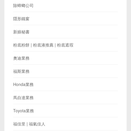
除蟑螂公司
隱形鐵窗
新娘秘書
粉底粉餅 | 粉底液推薦 | 粉底遮瑕
奧迪業務
福斯業務
Honda業務
馬自達業務
Toyota業務
福佳里 | 福氣佳人