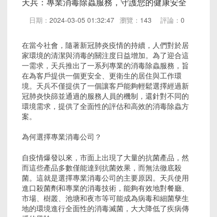
天兵：專業消毒除蟲服務，守護您的健康安全
日期：
2024-03-05 01:32:47
瀏覽：
143
評論：
0
在當今社會，隨著新冠肺炎疫情的持續，人們對於居
家環境的清潔與消毒的關注度日益增加。為了迎合這
一需求，天兵推出了一系列專業的消毒除蟲服務，旨
在為客戶提供一個更安全、更衛生的居住與工作環
境。天兵不僅提供了一個讓客戶能夠輕鬆選擇經過新
冠肺炎快篩並通過的服務人員的機制，還針對不同的
環境需求，提供了全面性的評估和高效的消毒除蟲方
案。
為何選擇專業消毒公司？
自疫情爆發以來，市面上出現了大量的抗菌產品，然
而這些產品多數僅能達到抗菌效果，而無法徹底殺
菌。這就是選擇專業消毒公司的主要原因。天兵使用
進口殺菌劑和專業的消毒技術，能夠有效地對餐廳、
市場、樹叢、池塘和夜市等可能成為病毒和細菌孳生
地的環境進行全面性的消毒滅菌，大大降低了疾病傳