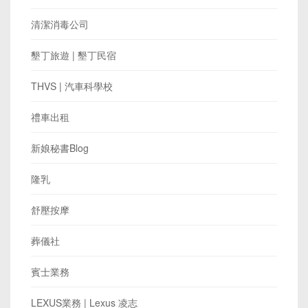
清潔消毒公司
墾丁旅遊 | 墾丁民宿
THVS | 汽車科學校
禮車出租
新娘秘書Blog
隆乳
舒壓按摩
葬儀社
賓士業務
LEXUS業務 | Lexus 凌志