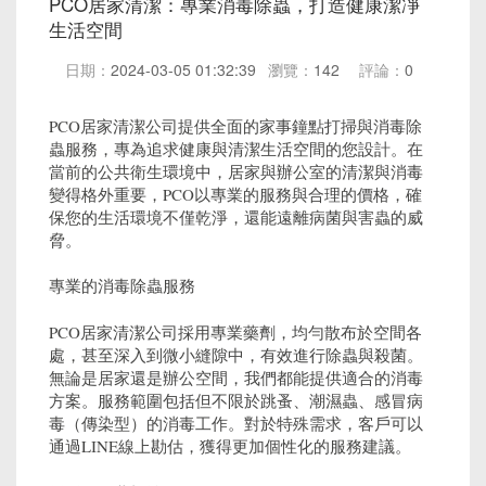
PCO居家清潔：專業消毒除蟲，打造健康潔凈
生活空間
日期：
2024-03-05 01:32:39
瀏覽：
142
評論：
0
PCO居家清潔公司提供全面的家事鐘點打掃與消毒除
蟲服務，專為追求健康與清潔生活空間的您設計。在
當前的公共衛生環境中，居家與辦公室的清潔與消毒
變得格外重要，PCO以專業的服務與合理的價格，確
保您的生活環境不僅乾淨，還能遠離病菌與害蟲的威
脅。
專業的消毒除蟲服務
PCO居家清潔公司採用專業藥劑，均勻散布於空間各
處，甚至深入到微小縫隙中，有效進行除蟲與殺菌。
無論是居家還是辦公空間，我們都能提供適合的消毒
方案。服務範圍包括但不限於跳蚤、潮濕蟲、感冒病
毒（傳染型）的消毒工作。對於特殊需求，客戶可以
通過LINE線上勘估，獲得更加個性化的服務建議。