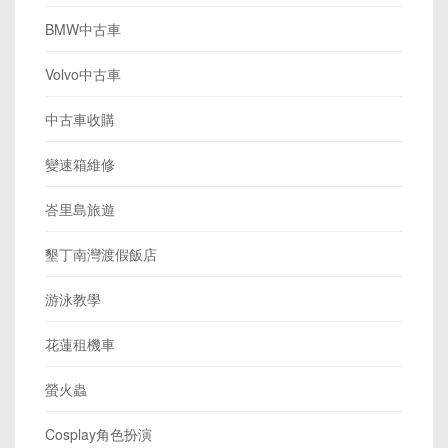
BMW中古車
Volvo中古車
中古車收購
變速箱維修
峇里島旅遊
墾丁南灣渡假飯店
游泳教學
花蓮租機車
螢火蟲
Cosplay角色扮演