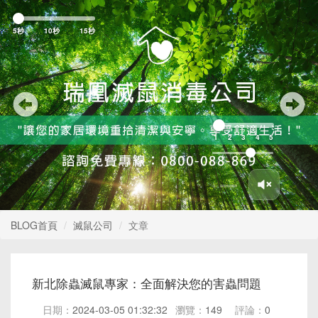
Previous
Nex
5秒
10秒
15秒
1
2
3
4
5
BLOG首頁
滅鼠公司
文章
新北除蟲滅鼠專家：全面解決您的害蟲問題
日期：
2024-03-05 01:32:32
瀏覽：
149
評論：
0