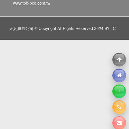
www.tbb-pco.com.tw
天兵滅鼠公司 © Copyright All Rights Reserved 2024 BY : C
LINE