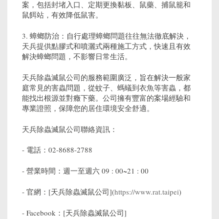
案，包括封堵入口、定期更換黏板、鼠藥、捕鼠籠和
鼠餌站，有效降低鼠害。
3. 蟑螂防治：自行處理蟑螂問題往往無法徹底解決，
天兵提供點膠式和噴灑式兩種施工方式，快速且有效
解決蟑螂問題，不影響日常生活。
天兵除蟲滅鼠公司的服務範圍廣泛，旨在解決一般家
庭常見的害蟲問題，從蚊子、螞蟻到衣魚等害蟲，都
能找出根源並對癥下藥。公司擁有豐富的案場經驗和
專業證照，保障您的居住環境安全舒適。
天兵除蟲滅鼠公司聯絡資訊：
- 電話：
02-8688-2788
- 營業時間：週一至週六 09 : 00~21 : 00
- 官網：[天兵除蟲滅鼠公司](
https://www.rat.taipei
)
- Facebook：[天兵除蟲滅鼠公司]