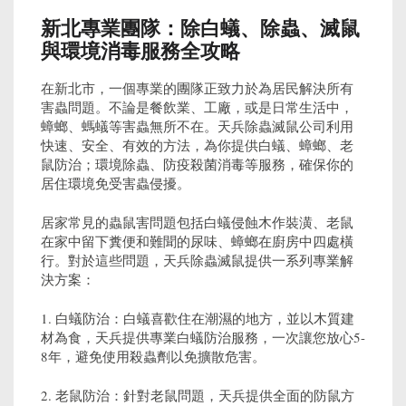
新北專業團隊：除白蟻、除蟲、滅鼠
與環境消毒服務全攻略
在新北市，一個專業的團隊正致力於為居民解決所有
害蟲問題。不論是餐飲業、工廠，或是日常生活中，
蟑螂、螞蟻等害蟲無所不在。天兵除蟲滅鼠公司利用
快速、安全、有效的方法，為你提供白蟻、蟑螂、老
鼠防治；環境除蟲、防疫殺菌消毒等服務，確保你的
居住環境免受害蟲侵擾。
居家常見的蟲鼠害問題包括白蟻侵蝕木作裝潢、老鼠
在家中留下糞便和難聞的尿味、蟑螂在廚房中四處橫
行。對於這些問題，天兵除蟲滅鼠提供一系列專業解
決方案：
1. 白蟻防治：白蟻喜歡住在潮濕的地方，並以木質建
材為食，天兵提供專業白蟻防治服務，一次讓您放心5-
8年，避免使用殺蟲劑以免擴散危害。
2. 老鼠防治：針對老鼠問題，天兵提供全面的防鼠方