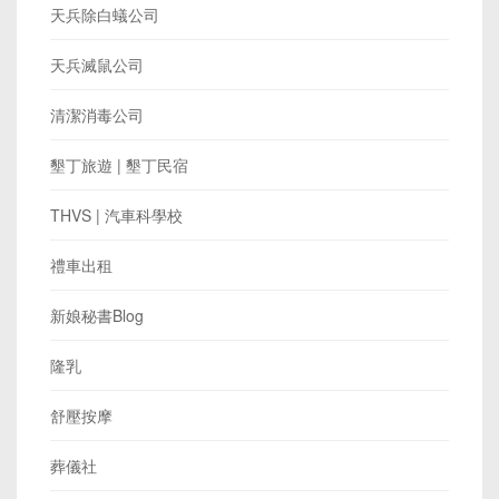
天兵除白蟻公司
天兵滅鼠公司
清潔消毒公司
墾丁旅遊 | 墾丁民宿
THVS | 汽車科學校
禮車出租
新娘秘書Blog
隆乳
舒壓按摩
葬儀社