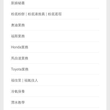
新娘秘書
粉底粉餅 | 粉底液推薦 | 粉底遮瑕
奧迪業務
福斯業務
Honda業務
馬自達業務
Toyota業務
福佳里 | 福氣佳人
冷氣保養
潛水教學