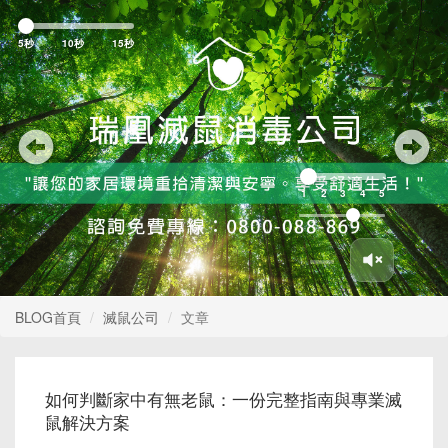
Previous
Nex
5秒
10秒
15秒
1
2
3
4
5
BLOG首頁
滅鼠公司
文章
如何判斷家中有無老鼠：一份完整指南與專業滅
鼠解決方案