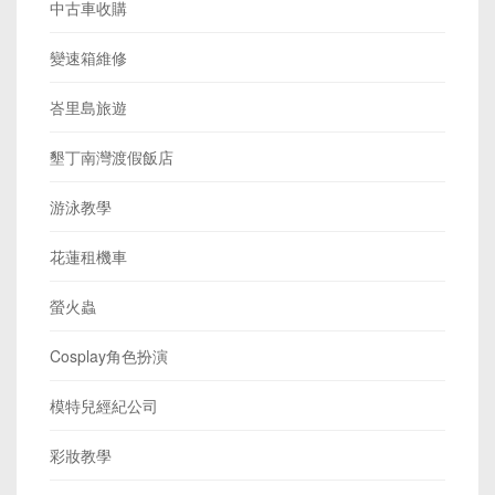
中古車收購
變速箱維修
峇里島旅遊
墾丁南灣渡假飯店
游泳教學
花蓮租機車
螢火蟲
Cosplay角色扮演
模特兒經紀公司
彩妝教學