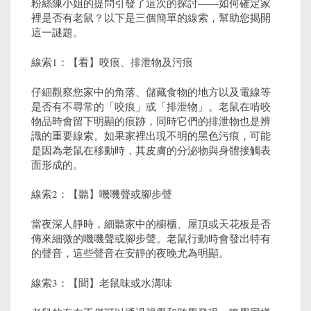
粉絲陳小姐的提問引發了這次的探討——如何確定家
裡是否有老鼠？以下是三個簡單的線索，幫助您揭開
這一謎題。
線索1：【看】咬痕、排泄物及污痕
仔細觀察您家中的角落、儲藏食物的地方以及電線等
是否有不尋常的「咬痕」或「排泄物」。老鼠在啃咬
物品時會留下明顯的痕跡，同時它們的排泄物也是辨
識的重要線索。如果家裡出現不明的黑色污痕，可能
是因為老鼠在移動時，其皮膚的分泌物與身體接觸表
面形成的。
線索2：【聽】嘰嘰聲或腳步聲
當夜深人靜時，細聽家中的櫥櫃、屋頂或天花板是否
傳來細微的嘰嘰聲或腳步聲。老鼠行動時會發出特有
的聲音，這些聲音在安靜的夜晚尤為明顯。
線索3：【聞】老鼠味或水溝味