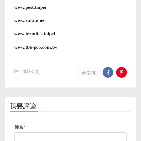
www.pest.taipei
www.rat.taipei
www.termites.taipei
www.tbb-pco.com.tw
滅鼠公司
分享到
我要評論
姓名*