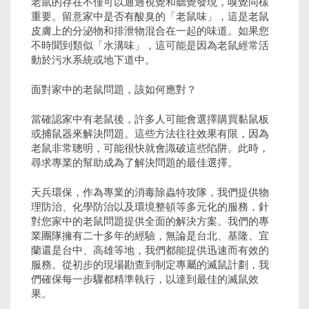
老鼠的存在不僅可以通過視覺和聽覺發現，嗅覺同樣
重要。留意家中是否有酸臭的「老鼠味」，這是老鼠
皮膚上的分泌物和排泄物混合在一起的味道。如果您
不時聞到類似「水溝味」，這可能是因為老鼠經常活
動於污水系統或地下道中。
面對家中的老鼠問題，該如何應對？
當確認家中有老鼠後，許多人可能會選擇購買黏鼠板
或捕鼠器來解決問題。這些方法往往效果有限，因為
老鼠非常聰明，可能很快就會識破這些陷阱。此時，
尋求專業的幫助成為了解決問題的最佳選擇。
天兵環保，作為專業的消毒除蟲特攻隊，我們提供物
理防治、化學防治以及環境整頓等多元化的服務，針
對您家中的老鼠問題提供全面的解決方案。我們的專
業團隊擁有二十多年的經驗，無論是台北、基隆、宜
蘭還是台中、高雄等地，我們都能提供迅速而有效的
服務。從初步的現場勘查到制定專屬的滅鼠計劃，我
們確保每一步驟都精準執行，以達到最佳的滅鼠效
果。