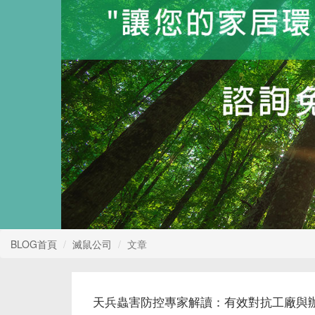
BLOG首頁
滅鼠公司
文章
天兵蟲害防控專家解讀：有效對抗工廠與