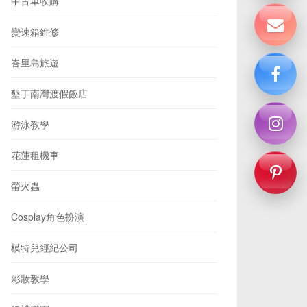
中古車收購
變速箱維修
峇里島旅遊
墾丁南灣渡假飯店
游泳教學
花蓮租機車
螢火蟲
Cosplay角色扮演
模特兒經紀公司
彩妝教學