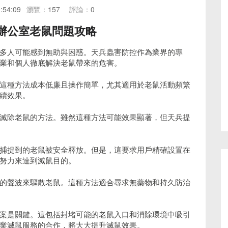
:54:09
瀏覽：
157
評論：
0
辦公室老鼠問題攻略
多人可能感到無助與困惑。天兵蟲害防控作為業界的專
業和個人徹底解決老鼠帶來的危害。
這種方法成本低廉且操作簡單，尤其適用於老鼠活動頻繁
續效果。
滅除老鼠的方法。雖然這種方法可能效果顯著，但天兵提
捕捉到的老鼠被安全釋放。但是，這要求用戶精確設置在
努力來達到滅鼠目的。
的聲波來驅散老鼠。這種方法適合尋求無藥物和持久防治
案是關鍵。這包括封堵可能的老鼠入口和消除環境中吸引
業滅鼠服務的合作，將大大提升滅鼠效果。